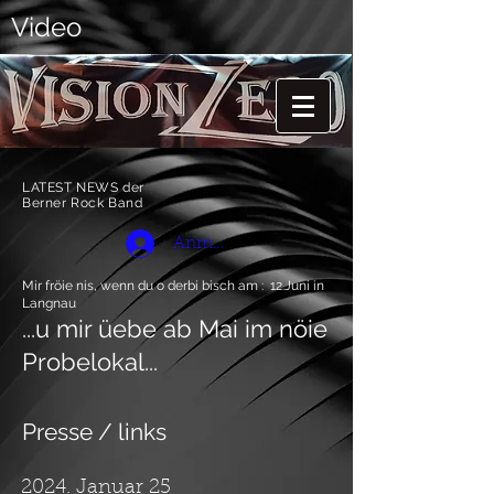
Video
LATEST NEWS der
Berner Rock Band
Anmelden
Mir fröie nis, wenn du o derbi bisch am : 12.Juni in
Langnau
...u mir üebe ab Mai im nöie
Probelokal...
Presse / links
2024. Januar 25